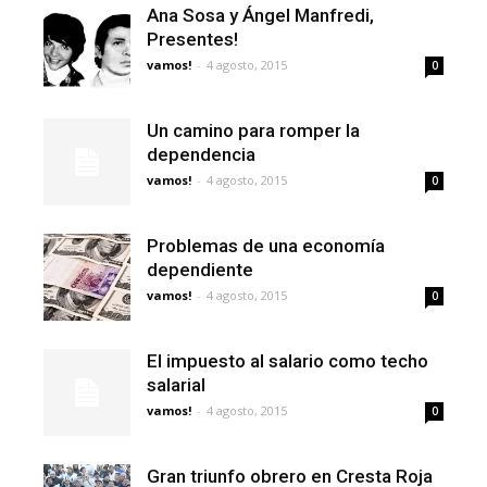
Ana Sosa y Ángel Manfredi,
Presentes!
vamos!
-
4 agosto, 2015
0
Un camino para romper la
dependencia
vamos!
-
4 agosto, 2015
0
Problemas de una economía
dependiente
vamos!
-
4 agosto, 2015
0
El impuesto al salario como techo
salarial
vamos!
-
4 agosto, 2015
0
Gran triunfo obrero en Cresta Roja