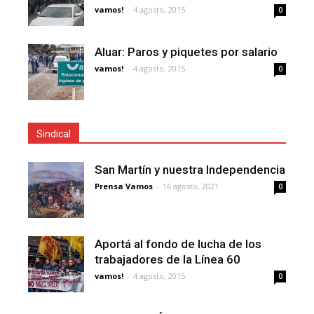
vamos!
-
4 agosto, 2015
0
Aluar: Paros y piquetes por salario
vamos!
-
4 agosto, 2015
0
Sindical
San Martín y nuestra Independencia
Prensa Vamos
-
16 agosto, 2021
0
Aportá al fondo de lucha de los
trabajadores de la Línea 60
vamos!
-
4 agosto, 2015
0