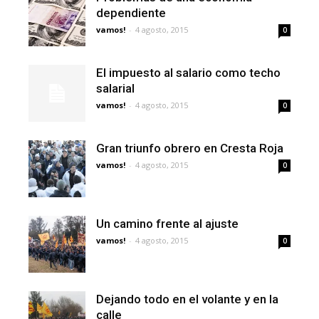
dependiente
vamos!
-
4 agosto, 2015
0
El impuesto al salario como techo
salarial
vamos!
-
4 agosto, 2015
0
Gran triunfo obrero en Cresta Roja
vamos!
-
4 agosto, 2015
0
Un camino frente al ajuste
vamos!
-
4 agosto, 2015
0
Dejando todo en el volante y en la
calle