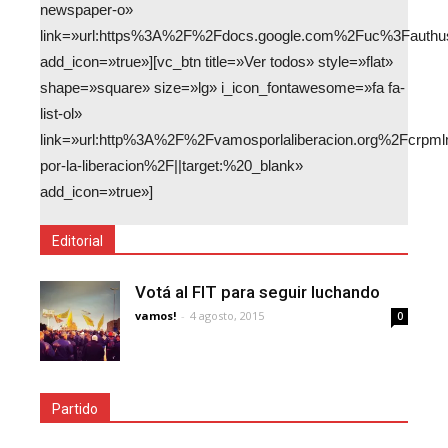
newspaper-o»
link=»url:https%3A%2F%2Fdocs.google.com%2Fuc%3Faut
add_icon=»true»][vc_btn title=»Ver todos» style=»flat»
shape=»square» size=»lg» i_icon_fontawesome=»fa fa-
list-ol»
link=»url:http%3A%2F%2Fvamosporlaliberacion.org%2Fcrp
por-la-liberacion%2F||target:%20_blank»
add_icon=»true»]
Editorial
Votá al FIT para seguir luchando
vamos!
-
4 agosto, 2015
0
Partido