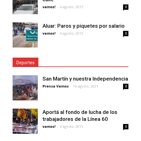
vamos!
-
4 agosto, 2015
0
Aluar: Paros y piquetes por salario
vamos!
-
4 agosto, 2015
0
Deportes
San Martín y nuestra Independencia
Prensa Vamos
-
16 agosto, 2021
0
Aportá al fondo de lucha de los
trabajadores de la Línea 60
vamos!
-
4 agosto, 2015
0