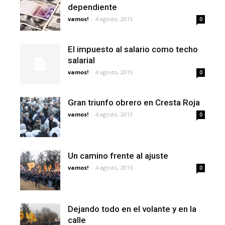
dependiente
vamos!
-
4 agosto, 2015
0
El impuesto al salario como techo
salarial
vamos!
-
4 agosto, 2015
0
Gran triunfo obrero en Cresta Roja
vamos!
-
4 agosto, 2015
0
Un camino frente al ajuste
vamos!
-
4 agosto, 2015
0
Dejando todo en el volante y en la
calle