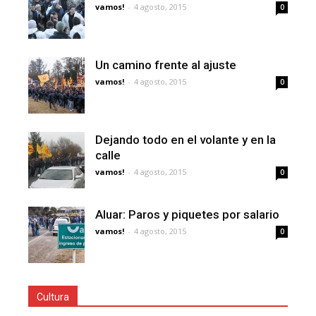
vamos!
-
4 agosto, 2015
0
Un camino frente al ajuste
vamos!
-
4 agosto, 2015
0
Dejando todo en el volante y en la
calle
vamos!
-
4 agosto, 2015
0
Aluar: Paros y piquetes por salario
vamos!
-
4 agosto, 2015
0
Cultura