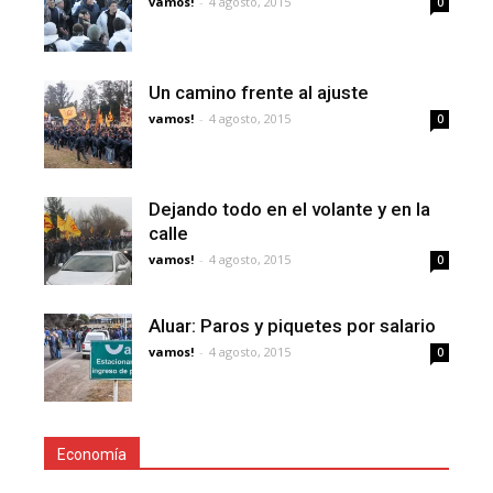
vamos!
-
4 agosto, 2015
0
Un camino frente al ajuste
vamos!
-
4 agosto, 2015
0
Dejando todo en el volante y en la
calle
vamos!
-
4 agosto, 2015
0
Aluar: Paros y piquetes por salario
vamos!
-
4 agosto, 2015
0
Economía