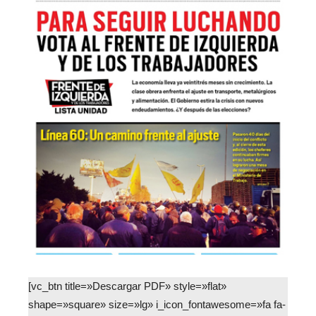
[vc_btn title=»Descargar PDF» style=»flat»
shape=»square» size=»lg» i_icon_fontawesome=»fa fa-