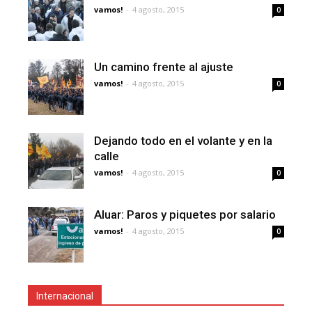
vamos!
-
4 agosto, 2015
0
Un camino frente al ajuste
vamos!
-
4 agosto, 2015
0
Dejando todo en el volante y en la
calle
vamos!
-
4 agosto, 2015
0
Aluar: Paros y piquetes por salario
vamos!
-
4 agosto, 2015
0
Internacional