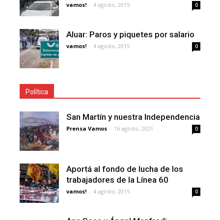
vamos!
-
4 agosto, 2015
0
Aluar: Paros y piquetes por salario
vamos!
-
4 agosto, 2015
0
Política
San Martín y nuestra Independencia
Prensa Vamos
-
16 agosto, 2021
0
Aportá al fondo de lucha de los
trabajadores de la Línea 60
vamos!
-
4 agosto, 2015
0