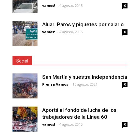
vamos!
-
4 agosto, 2015
0
Aluar: Paros y piquetes por salario
vamos!
-
4 agosto, 2015
0
Social
San Martín y nuestra Independencia
Prensa Vamos
-
16 agosto, 2021
0
Aportá al fondo de lucha de los
trabajadores de la Línea 60
vamos!
-
4 agosto, 2015
0