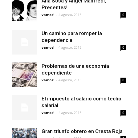
Ana Sosa y Ángel Manfredi,
Presentes!
vamos!
-
4 agosto, 2015
0
Un camino para romper la
dependencia
vamos!
-
4 agosto, 2015
0
Problemas de una economía
dependiente
vamos!
-
4 agosto, 2015
0
El impuesto al salario como techo
salarial
vamos!
-
4 agosto, 2015
0
Gran triunfo obrero en Cresta Roja