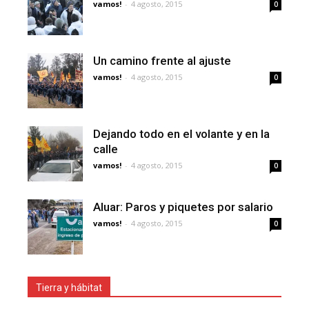
vamos!
-
4 agosto, 2015
0
Un camino frente al ajuste
vamos!
-
4 agosto, 2015
0
Dejando todo en el volante y en la
calle
vamos!
-
4 agosto, 2015
0
Aluar: Paros y piquetes por salario
vamos!
-
4 agosto, 2015
0
Tierra y hábitat