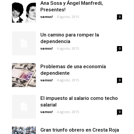
Ana Sosa y Ángel Manfredi,
Presentes!
vamos!
-
4 agosto, 2015
0
Un camino para romper la
dependencia
vamos!
-
4 agosto, 2015
0
Problemas de una economía
dependiente
vamos!
-
4 agosto, 2015
0
El impuesto al salario como techo
salarial
vamos!
-
4 agosto, 2015
0
Gran triunfo obrero en Cresta Roja