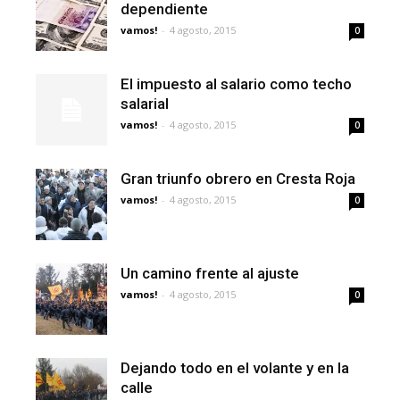
dependiente
vamos!
-
4 agosto, 2015
0
El impuesto al salario como techo
salarial
vamos!
-
4 agosto, 2015
0
Gran triunfo obrero en Cresta Roja
vamos!
-
4 agosto, 2015
0
Un camino frente al ajuste
vamos!
-
4 agosto, 2015
0
Dejando todo en el volante y en la
calle