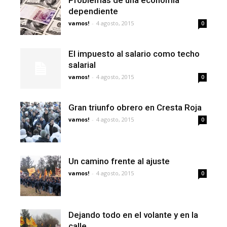
dependiente
vamos!
-
4 agosto, 2015
0
El impuesto al salario como techo
salarial
vamos!
-
4 agosto, 2015
0
Gran triunfo obrero en Cresta Roja
vamos!
-
4 agosto, 2015
0
Un camino frente al ajuste
vamos!
-
4 agosto, 2015
0
Dejando todo en el volante y en la
calle