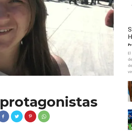
S
H
Pr
El
de
d
vi
 protagonistas