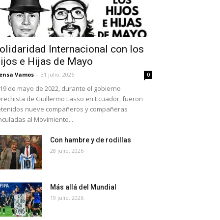
olidaridad Internacional con los
ijos e Hijas de Mayo
ensa Vamos
-
31 julio, 2026
0
 19 de mayo de 2022, durante el gobierno
rechista de Guillermo Lasso en Ecuador, fueron
etenidos nueve compañeros y compañeras
nculadas al Movimiento...
Con hambre y de rodillas
28 julio, 2026
Más allá del Mundial
19 julio, 2026