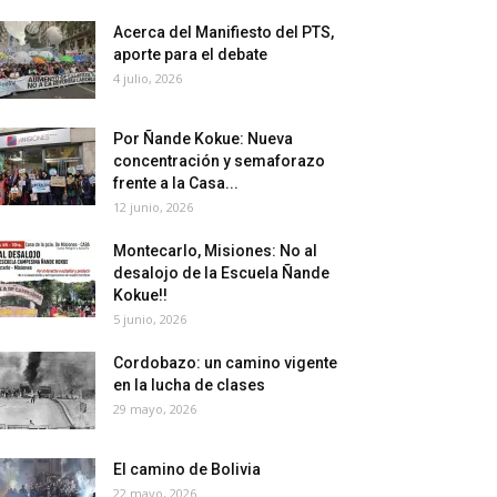
Acerca del Manifiesto del PTS,
aporte para el debate
4 julio, 2026
Por Ñande Kokue: Nueva
concentración y semaforazo
frente a la Casa...
12 junio, 2026
Montecarlo, Misiones: No al
desalojo de la Escuela Ñande
Kokue!!
5 junio, 2026
Cordobazo: un camino vigente
en la lucha de clases
29 mayo, 2026
El camino de Bolivia
22 mayo, 2026