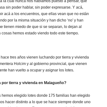
n a la cual nunca nos habíamos puesto a pensar, que
sa sin poder hablar, sin poder expresarse. Y acá,
ir acá a los encuentros, que ellas vean que no están
ndo por la misma situación y han dicho ‘no’ y han
ue tienen miedo de que si se separan, lo dejan al
as cosas hemos estado viendo todo este tiempo.
ace tres años vienen luchando por tierra y vivienda
mentera Holcim y al gobierno provincial, que vienen
nte han vuelto a ocupar y asignar los lotes.
 por tierra y vivienda en Malagueño?
hemos elegido lotes donde 175 familias han elegido
os hacer distinto a lo que se hace siempre donde uno