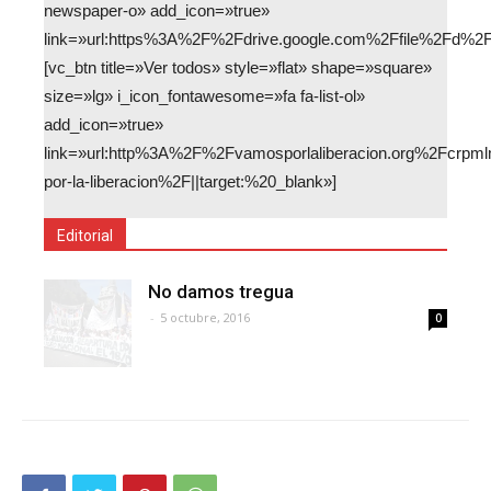
newspaper-o» add_icon=»true»
link=»url:https%3A%2F%2Fdrive.google.com%2Ffile%2Fd%2
[vc_btn title=»Ver todos» style=»flat» shape=»square»
size=»lg» i_icon_fontawesome=»fa fa-list-ol»
add_icon=»true»
link=»url:http%3A%2F%2Fvamosporlaliberacion.org%2Fcrp
por-la-liberacion%2F||target:%20_blank»]
Editorial
No damos tregua
-
5 octubre, 2016
0