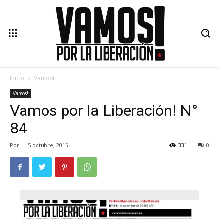
Inicio
Vamos!
Vamos!
Vamos por la Liberación! N°
84
Por
-
5 octubre, 2016
331
0