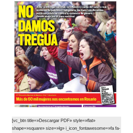
[vc_btn title=»Descargar PDF» style=»flat»
shape=»square» size=»lg» i_icon_fontawesome=»fa fa-