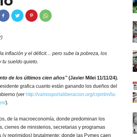
lo
r)
la inflación y el déficit… pero sube la pobreza, los
 tu sueldo quieto.
nto de los últimos cien años”
(Javier Milei 11/11/24).
presidente grafica cuanto están ganando los dueños del
obierno (ver
http://vamosporlaliberacion.org/crpmlm/la-
en/
).
eros, de la macroeconomía, donde predominan los
, cierres de ministerios, secretarias y programas
os (y reprimidos) brutalmente; donde las Pymes caen