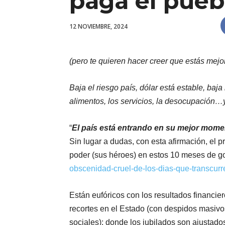
paga el pueb
12 NOVIEMBRE, 2024
(pero te quieren hacer creer que estás mejo
Baja el riesgo país, dólar está estable, baja 
alimentos, los servicios, la desocupación…y
“
El país está entrando en su mejor mome
Sin lugar a dudas, con esta afirmación, el 
poder (sus héroes) en estos 10 meses de g
obscenidad-cruel-de-los-dias-que-transcurr
Están eufóricos con los resultados financi
recortes en el Estado (con despidos masivos
sociales); donde los jubilados son ajustad