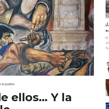
¡
Pr
El
ch
fu
ga el pueblo
de ellos… Y la