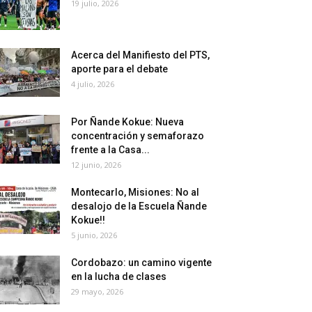
19 julio, 2026
Acerca del Manifiesto del PTS,
aporte para el debate
4 julio, 2026
Por Ñande Kokue: Nueva
concentración y semaforazo
frente a la Casa...
12 junio, 2026
Montecarlo, Misiones: No al
desalojo de la Escuela Ñande
Kokue!!
5 junio, 2026
Cordobazo: un camino vigente
en la lucha de clases
29 mayo, 2026