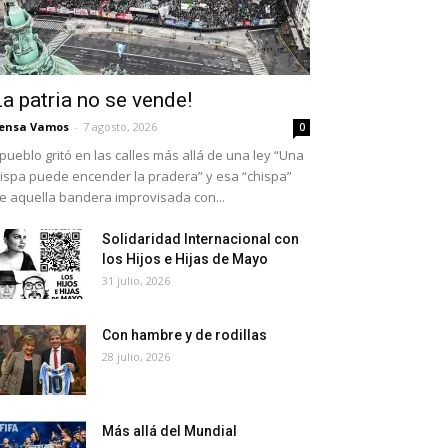
La patria no se vende!
ensa Vamos
-
7 agosto, 2026
0
 pueblo gritó en las calles más allá de una ley “Una
ispa puede encender la pradera” y esa “chispa”
e aquella bandera improvisada con...
Solidaridad Internacional con
los Hijos e Hijas de Mayo
31 julio, 2026
Con hambre y de rodillas
28 julio, 2026
Más allá del Mundial