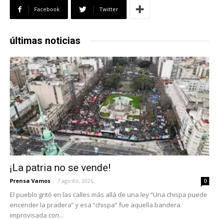
Facebook
Twitter
últimas noticias
¡La patria no se vende!
Prensa Vamos
-
7 agosto, 2026
0
El pueblo gritó en las calles más allá de una ley “Una chispa puede
encender la pradera” y esa “chispa” fue aquella bandera
improvisada con...