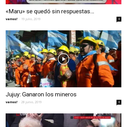
«Maru» se quedó sin respuestas…
vamos!
-
19 julio, 2019
0
Jujuy: Ganaron los mineros
vamos!
-
28 junio, 2019
0