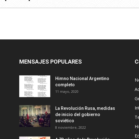
MENSAJES POPULARES
C
Himno Nacional Argentino
No
completo
Ac
11 mayo, 2020
G
In
La Revolución Rusa, medidas
de inicio del gobierno
Te
soviético
Hi
8 noviembre, 2022
Ed